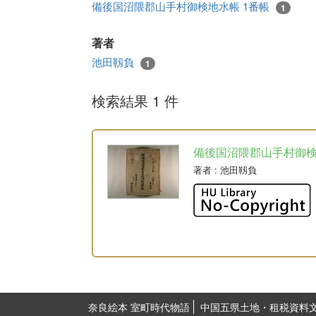
備後国沼隈郡山手村御検地水帳 1番帳
1
著者
池田靱負
1
検索結果 1 件
備後国沼隈郡山手村御
著者
: 池田靱負
奈良絵本 室町時代物語
中国五県土地・租税資料