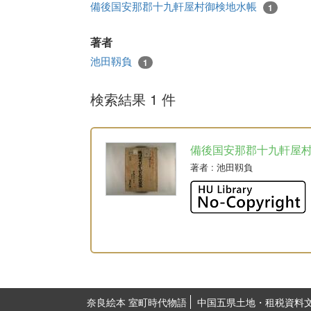
備後国安那郡十九軒屋村御検地水帳
1
著者
池田靱負
1
検索結果 1 件
備後国安那郡十九軒屋
著者
: 池田靱負
奈良絵本 室町時代物語
中国五県土地・租税資料