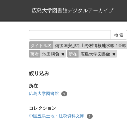
広島大学図書館デジタルアーカイブ
タイトル名
備後国安那郡山野村御検地水帳 1番
著者
池田靱負
所在
広島大学図書館
絞り込み
所在
広島大学図書館
1
コレクション
中国五県土地・租税資料文庫
1