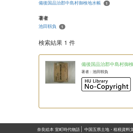
備後国品治郡中島村御検地水帳
1
著者
池田靱負
1
検索結果 1 件
備後国品治郡中島村御
著者
: 池田靱負
奈良絵本 室町時代物語
中国五県土地・租税資料