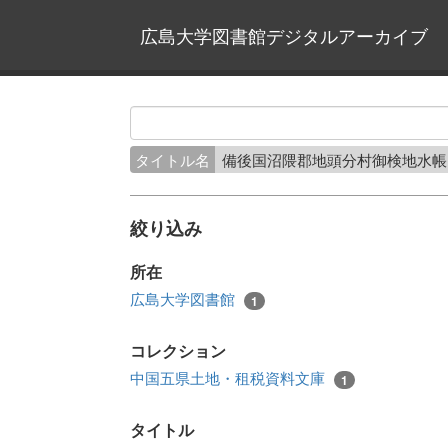
広島大学図書館デジタルアーカイブ
タイトル名
備後国沼隈郡地頭分村御検地水帳
絞り込み
所在
広島大学図書館
1
コレクション
中国五県土地・租税資料文庫
1
タイトル