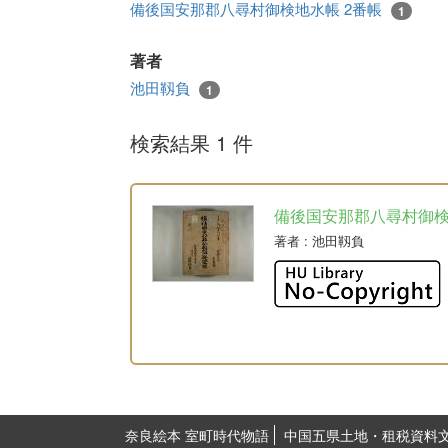
備後国安那郡八尋村御検地水帳 2番帳
1
著者
池田靱負
1
検索結果 1 件
備後国安那郡八尋村御
著者
: 池田靱負
奈良絵本 室町時代物語
中国五県土地・租税資料