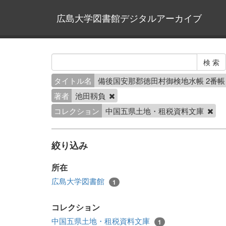
広島大学図書館デジタルアーカイブ
タイトル名
備後国安那郡徳田村御検地水帳 2番
著者
池田靱負
コレクション
中国五県土地・租税資料文庫
絞り込み
所在
広島大学図書館
1
コレクション
中国五県土地・租税資料文庫
1