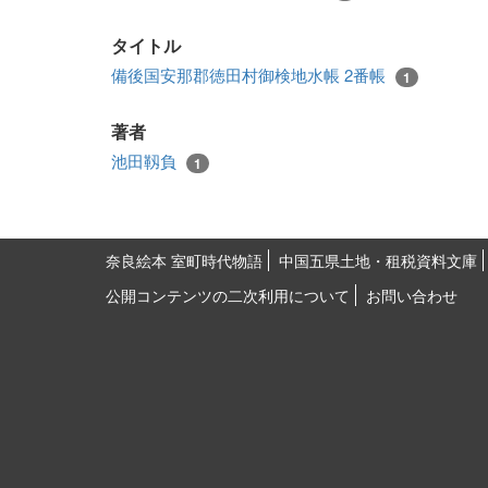
タイトル
備後国安那郡徳田村御検地水帳 2番帳
1
著者
池田靱負
1
奈良絵本 室町時代物語
中国五県土地・租税資料文庫
公開コンテンツの二次利用について
お問い合わせ