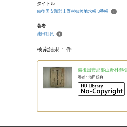
タイトル
備後国安那郡山野村御検地水帳 3番帳
1
著者
池田靱負
1
検索結果 1 件
備後国安那郡山野村御
著者
: 池田靱負