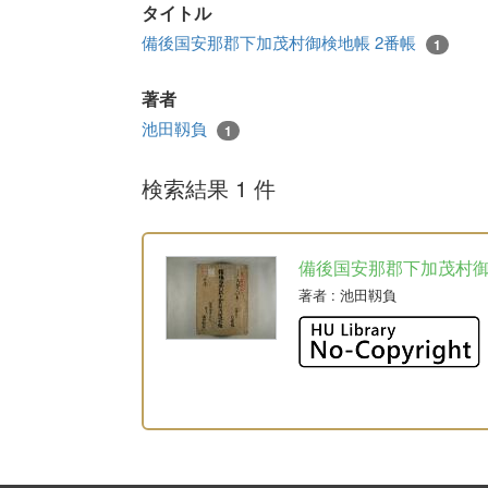
タイトル
備後国安那郡下加茂村御検地帳 2番帳
1
著者
池田靱負
1
検索結果 1 件
備後国安那郡下加茂村
著者
: 池田靱負