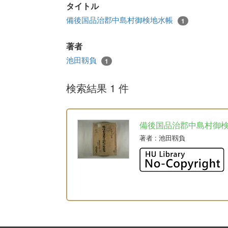
タイトル
備後国品治郡中島村御検地水帳
1
著者
池田靱負
1
検索結果 1 件
備後国品治郡中島村御
著者
: 池田靱負