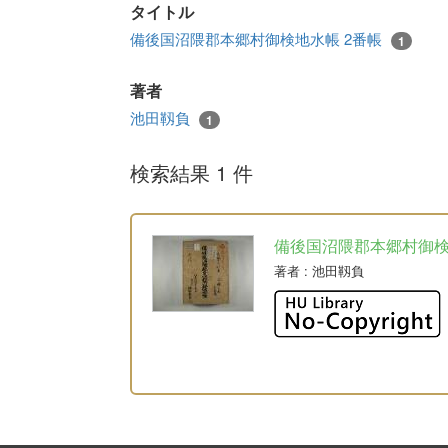
タイトル
備後国沼隈郡本郷村御検地水帳 2番帳
1
著者
池田靱負
1
検索結果 1 件
備後国沼隈郡本郷村御
著者
: 池田靱負