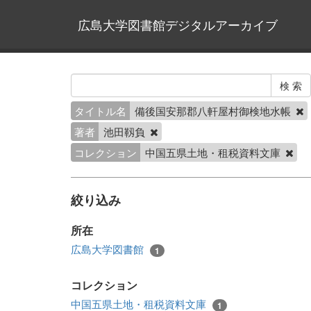
広島大学図書館デジタルアーカイブ
タイトル名
備後国安那郡八軒屋村御検地水帳
著者
池田靱負
コレクション
中国五県土地・租税資料文庫
絞り込み
所在
広島大学図書館
1
コレクション
中国五県土地・租税資料文庫
1