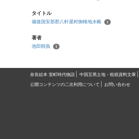
タイトル
備後国安那郡八軒屋村御検地水帳
1
著者
池田靱負
1
奈良絵本 室町時代物語
中国五県土地・租税資料文庫
公開コンテンツの二次利用について
お問い合わせ