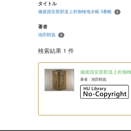
タイトル
備後国安那郡道上村御検地水帳 3番帳
1
著者
池田靱負
1
検索結果 1 件
備後国安那郡道上村御
著者
: 池田靱負