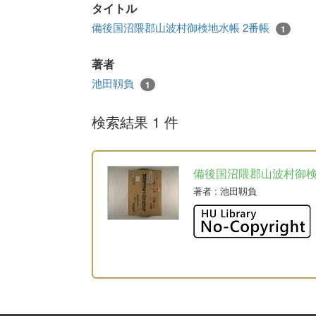
タイトル
備後国沼隈郡山波村御検地水帳 2番帳
1
著者
池田靱負
1
検索結果 1 件
備後国沼隈郡山波村御
著者
: 池田靱負