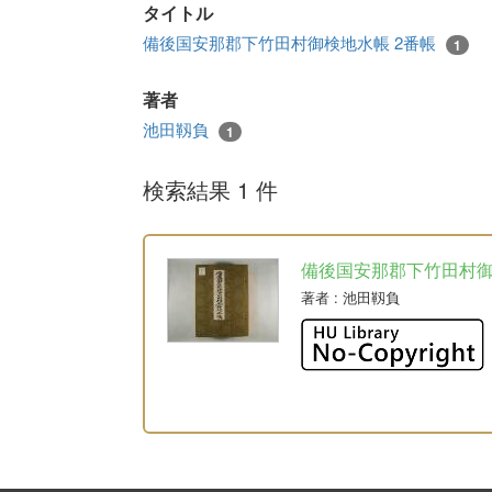
タイトル
備後国安那郡下竹田村御検地水帳 2番帳
1
著者
池田靱負
1
検索結果 1 件
備後国安那郡下竹田村
著者
: 池田靱負