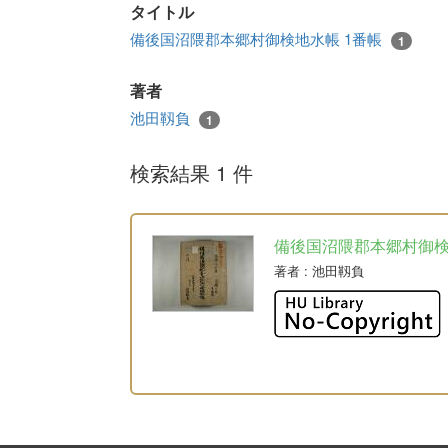
タイトル
備後国沼隈郡本郷村御検地水帳 1番帳
1
著者
池田靱負
1
検索結果 1 件
備後国沼隈郡本郷村御
著者
: 池田靱負