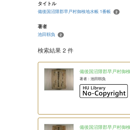
タイトル
備後国沼隈郡早戸村御検地水帳 1番帳
2
著者
池田靱負
2
検索結果 2 件
備後国沼隈郡早戸村御
著者
: 池田靱負
備後国沼隈郡早戸村御