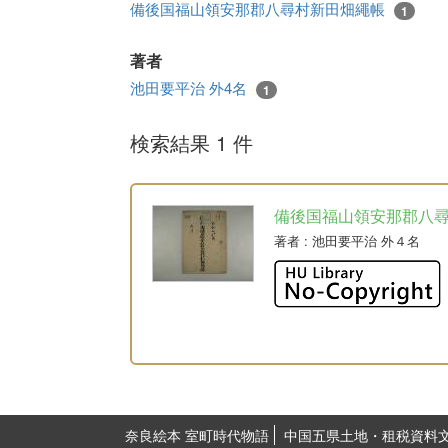
備後国福山領安那郡八尋村新田畑繩帳
1
著者
池田要平治 外4名
1
検索結果 1 件
備後国福山領安那郡八
著者
: 池田要平治 外４名
奈良絵本 室町時代物語
中国五県土地・租税資料