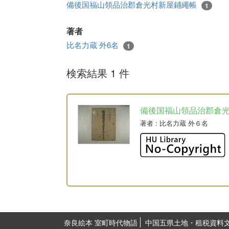
備後国福山領品治郡倉光村新屋鋪繩帳
1
著者
比名力蔵 外6名
1
検索結果 1 件
備後国福山領品治郡倉
著者
: 比名力蔵 外６名
奈良絵本 室町時代物語
中国五県土地・租税資料