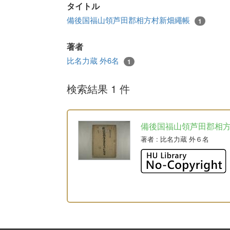
タイトル
備後国福山領芦田郡相方村新畑繩帳
1
著者
比名力蔵 外6名
1
検索結果 1 件
備後国福山領芦田郡相
著者
: 比名力蔵 外６名