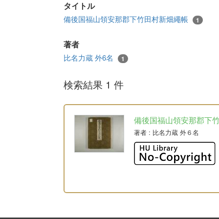
タイトル
備後国福山領安那郡下竹田村新畑繩帳
1
著者
比名力蔵 外6名
1
検索結果 1 件
備後国福山領安那郡下
著者
: 比名力蔵 外６名