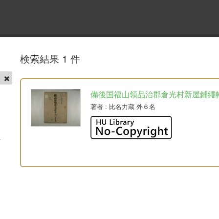
検索結果 1 件
帳
備後国福山領品治郡倉光村新屋鋪繩
著者
: 比名力蔵 外６名