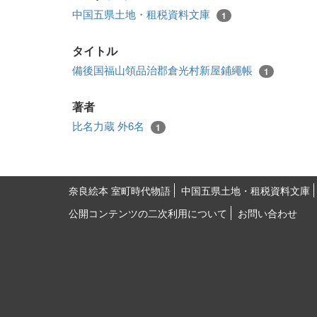
中国五県土地・租税資料文庫
1
タイトル
備後国福山領品治郡倉光村新屋鋪繩帳
1
著者
比名力蔵 外6名
1
奈良絵本 室町時代物語
中国五県土地・租税資料文庫
公開コンテンツの二次利用について
お問い合わせ