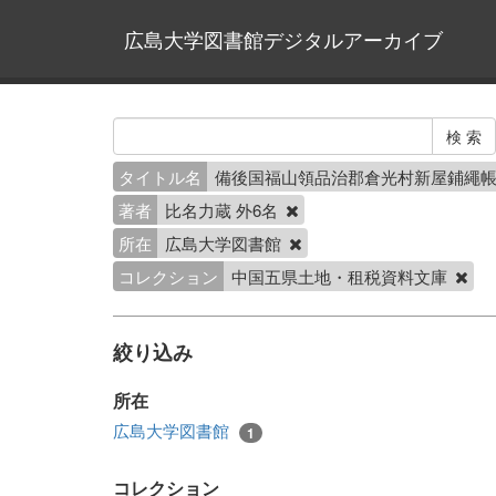
広島大学図書館デジタルアーカイブ
タイトル名
備後国福山領品治郡倉光村新屋鋪繩
著者
比名力蔵 外6名
所在
広島大学図書館
コレクション
中国五県土地・租税資料文庫
絞り込み
所在
広島大学図書館
1
コレクション