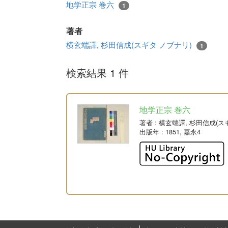
地学正宗 巻六
1
著者
横玄端譯, 杉田信成(スギタ ノブナリ)
1
検索結果 1 件
地学正宗 巻六
著者
: 横玄端譯, 杉田信成(
出版年
: 1851, 嘉永4