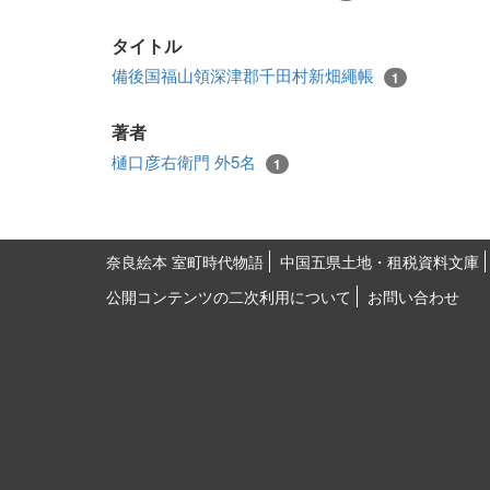
タイトル
備後国福山領深津郡千田村新畑繩帳
1
著者
樋口彦右衛門 外5名
1
奈良絵本 室町時代物語
中国五県土地・租税資料文庫
公開コンテンツの二次利用について
お問い合わせ