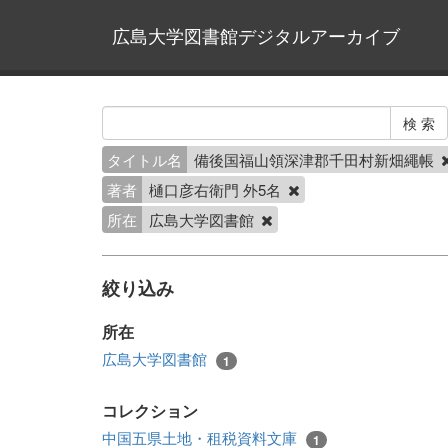
広島大学図書館デジタルアーカイブ
タイトル名
備後国福山領深津郡千田村新畑繩帳
著者
樋口彦右衛門 外5名
所在
広島大学図書館
絞り込み
所在
広島大学図書館
1
コレクション
中国五県土地・租税資料文庫
1