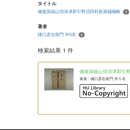
タイトル
備後国福山領深津郡引野沼田村新屋鋪繩帳
1
著者
樋口彦右衛門 外5名
1
検索結果 1 件
備後国福山領深津郡引
著者
: 樋口彦右衛門 外５名