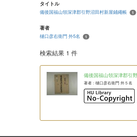
タイトル
備後国福山領深津郡引野沼田村新屋鋪繩帳
1
著者
樋口彦右衛門 外5名
1
検索結果 1 件
備後国福山領深津郡引
著者
: 樋口彦右衛門 外５名