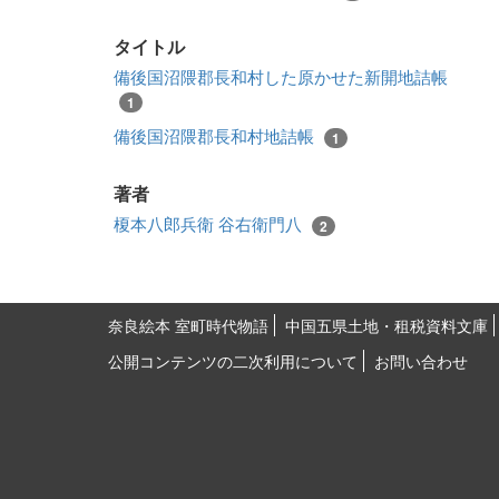
タイトル
備後国沼隈郡長和村した原かせた新開地詰帳
1
備後国沼隈郡長和村地詰帳
1
著者
榎本八郎兵衛 谷右衛門八
2
奈良絵本 室町時代物語
中国五県土地・租税資料文庫
公開コンテンツの二次利用について
お問い合わせ