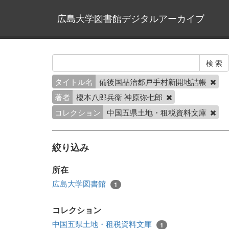
広島大学図書館デジタルアーカイブ
タイトル名
備後国品治郡戸手村新開地詰帳
著者
榎本八郎兵衛 神原弥七郎
コレクション
中国五県土地・租税資料文庫
絞り込み
所在
広島大学図書館
1
コレクション
中国五県土地・租税資料文庫
1