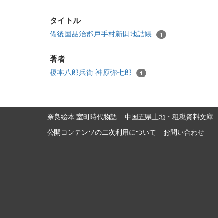
タイトル
備後国品治郡戸手村新開地詰帳
1
著者
榎本八郎兵衛 神原弥七郎
1
奈良絵本 室町時代物語
中国五県土地・租税資料文庫
公開コンテンツの二次利用について
お問い合わせ