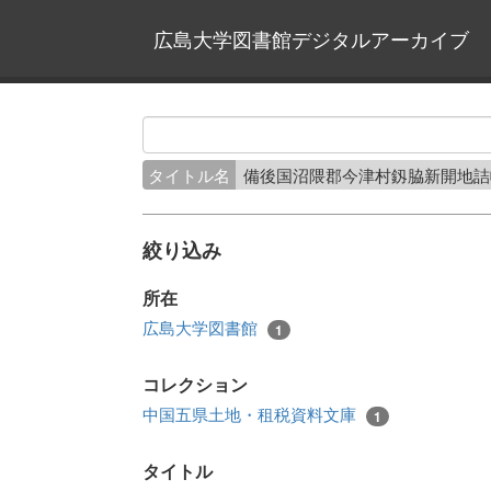
広島大学図書館デジタルアーカイブ
タイトル名
備後国沼隈郡今津村釼脇新開地
絞り込み
所在
広島大学図書館
1
コレクション
中国五県土地・租税資料文庫
1
タイトル