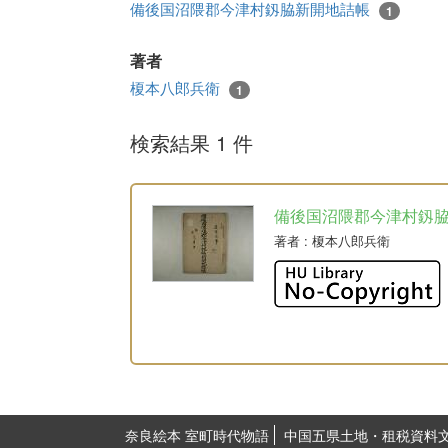
備後国沼隈郡今津村釼脇新開地詰帳
1
著者
榎本八郎兵衛
1
検索結果 1 件
備後国沼隈郡今津村釼
著者
: 榎本八郎兵衛
奈良絵本 室町時代物語
中国五県土地・租税資料