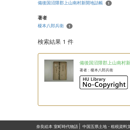
備後国沼隈郡上山南村新開地詰帳
1
著者
榎本八郎兵衛
1
検索結果 1 件
備後国沼隈郡上山南村
著者
: 榎本八郎兵衛
奈良絵本 室町時代物語
中国五県土地・租税資料