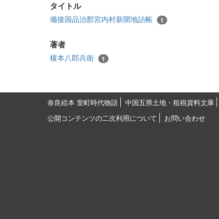
タイトル
備後国品治郡宮内村新開地詰帳
1
著者
榎本八郎兵衛
1
奈良絵本 室町時代物語
中国五県土地・租税資料文庫
公開コンテンツの二次利用について
お問い合わせ