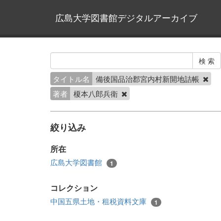
広島大学図書館デジタルアーカイブ
タイトル名
備後国品治郡宮内村新開地詰帳
著者
榎本八郎兵衛
絞り込み
所在
広島大学図書館
1
コレクション
中国五県土地・租税資料文庫
1