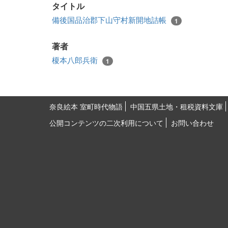
タイトル
備後国品治郡下山守村新開地詰帳
1
著者
榎本八郎兵衛
1
奈良絵本 室町時代物語
中国五県土地・租税資料文庫
公開コンテンツの二次利用について
お問い合わせ