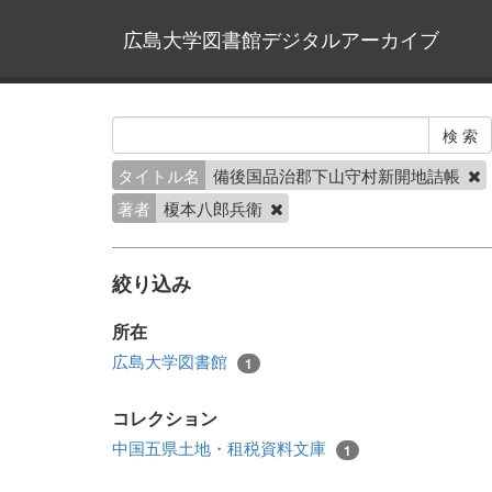
広島大学図書館デジタルアーカイブ
タイトル名
備後国品治郡下山守村新開地詰帳
著者
榎本八郎兵衛
絞り込み
所在
広島大学図書館
1
コレクション
中国五県土地・租税資料文庫
1