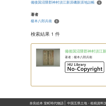
備後国沼隈郡神村須江新涯磯新涯地詰帳
1
著者
榎本八郎兵衛
1
検索結果 1 件
備後国沼隈郡神村須江
著者
: 榎本八郎兵衛
奈良絵本 室町時代物語
中国五県土地・租税資料