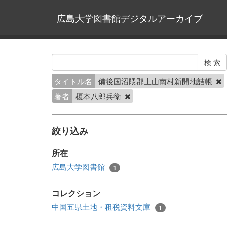
広島大学図書館デジタルアーカイブ
タイトル名
備後国沼隈郡上山南村新開地詰帳
著者
榎本八郎兵衛
絞り込み
所在
広島大学図書館
1
コレクション
中国五県土地・租税資料文庫
1