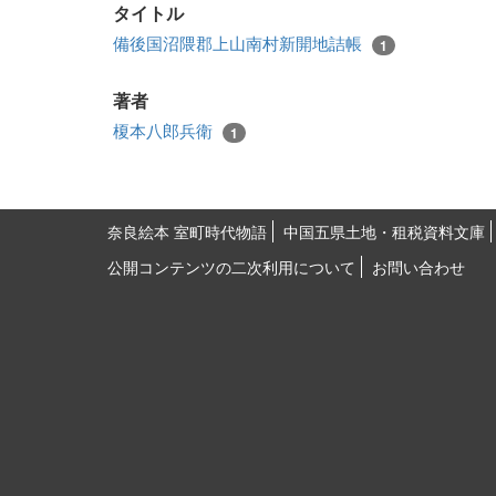
タイトル
備後国沼隈郡上山南村新開地詰帳
1
著者
榎本八郎兵衛
1
奈良絵本 室町時代物語
中国五県土地・租税資料文庫
公開コンテンツの二次利用について
お問い合わせ