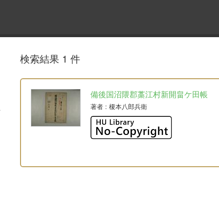
検索結果 1 件
備後国沼隈郡藁江村新開畠ケ田帳
著者
: 榎本八郎兵衛