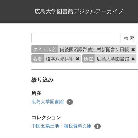
広島大学図書館デジタルアーカイブ
タイトル名
備後国沼隈郡藁江村新開畠ケ田帳
著者
榎本八郎兵衛
所在
広島大学図書館
絞り込み
所在
広島大学図書館
1
コレクション
中国五県土地・租税資料文庫
1