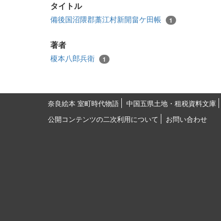
タイトル
備後国沼隈郡藁江村新開畠ケ田帳
1
著者
榎本八郎兵衛
1
奈良絵本 室町時代物語
中国五県土地・租税資料文庫
公開コンテンツの二次利用について
お問い合わせ