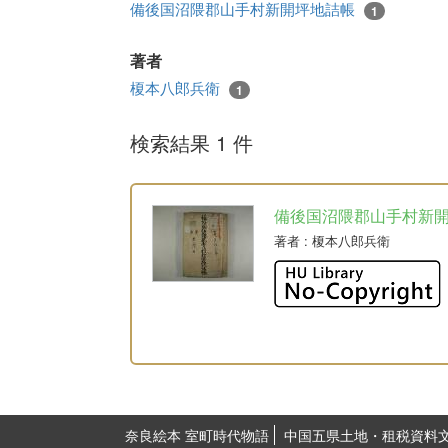
備後国沼隈郡山手村新開坪地詰帳
1
著者
榎本八郎兵衛
1
検索結果 1 件
備後国沼隈郡山手村新
著者
: 榎本八郎兵衛
奈良絵本 室町時代物語
中国五県土地・租税資料