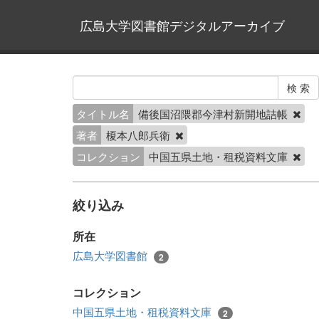
広島大学図書館デジタルアーカイブ
タイトル名
備後国沼隈郡今津村新開地詰帳
著者
榎本八郎兵衛
コレクション
中国五県土地・租税資料文庫
絞り込み
所在
広島大学図書館
2
コレクション
中国五県土地・租税資料文庫
2