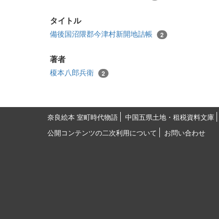
タイトル
備後国沼隈郡今津村新開地詰帳
2
著者
榎本八郎兵衛
2
奈良絵本 室町時代物語
中国五県土地・租税資料文庫
公開コンテンツの二次利用について
お問い合わせ