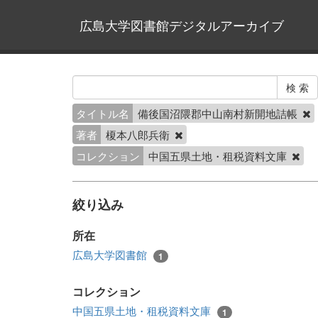
広島大学図書館デジタルアーカイブ
タイトル名
備後国沼隈郡中山南村新開地詰帳
著者
榎本八郎兵衛
コレクション
中国五県土地・租税資料文庫
絞り込み
所在
広島大学図書館
1
コレクション
中国五県土地・租税資料文庫
1