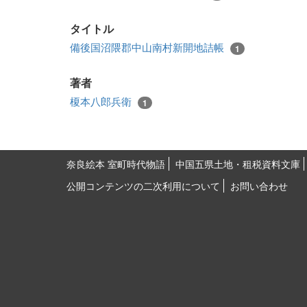
タイトル
備後国沼隈郡中山南村新開地詰帳
1
著者
榎本八郎兵衛
1
奈良絵本 室町時代物語
中国五県土地・租税資料文庫
公開コンテンツの二次利用について
お問い合わせ