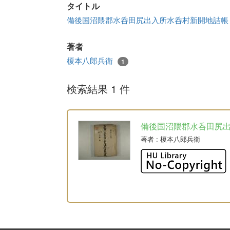
タイトル
備後国沼隈郡水呑田尻出入所水呑村新開地詰
著者
榎本八郎兵衛
1
検索結果 1 件
備後国沼隈郡水呑田尻
著者
: 榎本八郎兵衛