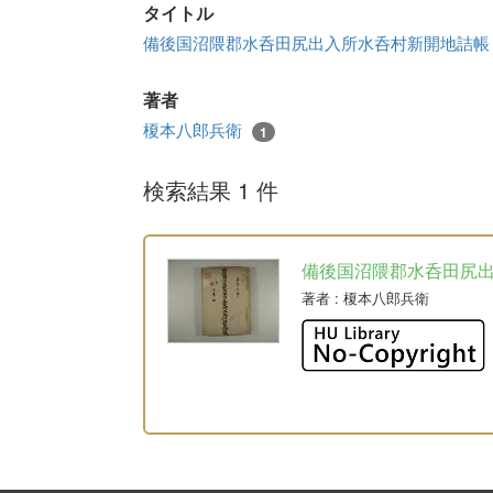
タイトル
備後国沼隈郡水呑田尻出入所水呑村新開地詰
著者
榎本八郎兵衛
1
検索結果 1 件
備後国沼隈郡水呑田尻
著者
: 榎本八郎兵衛