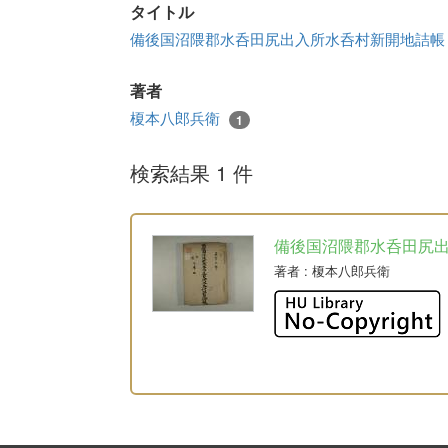
タイトル
備後国沼隈郡水呑田尻出入所水呑村新開地詰
著者
榎本八郎兵衛
1
検索結果 1 件
備後国沼隈郡水呑田尻
著者
: 榎本八郎兵衛