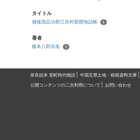
タイトル
備後国品治郡江良村新開地詰帳
1
著者
榎本八郎兵衛
1
奈良絵本 室町時代物語
中国五県土地・租税資料文庫
公開コンテンツの二次利用について
お問い合わせ