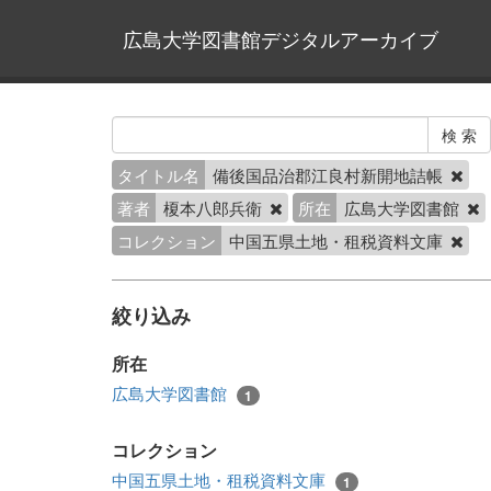
広島大学図書館デジタルアーカイブ
タイトル名
備後国品治郡江良村新開地詰帳
著者
榎本八郎兵衛
所在
広島大学図書館
コレクション
中国五県土地・租税資料文庫
絞り込み
所在
広島大学図書館
1
コレクション
中国五県土地・租税資料文庫
1