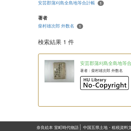
安芸郡蒲刈島全島地等合計帳
1
著者
柴村雄次郎 外数名
1
検索結果 1 件
安芸郡蒲刈島全島地等
著者
: 柴村雄次郎 外数名
奈良絵本 室町時代物語
中国五県土地・租税資料