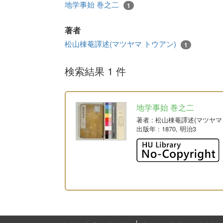
地学事始 巻之二
1
著者
松山棟菴譯述(マツヤマ トウアン)
1
検索結果 1 件
地学事始 巻之二
著者
: 松山棟菴譯述(マツヤマ
出版年
: 1870, 明治3