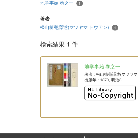
地学事始 巻之一
1
著者
松山棟菴譯述(マツヤマ トウアン)
1
検索結果 1 件
地学事始 巻之一
著者
: 松山棟菴譯述(マツヤマ
出版年
: 1870, 明治3