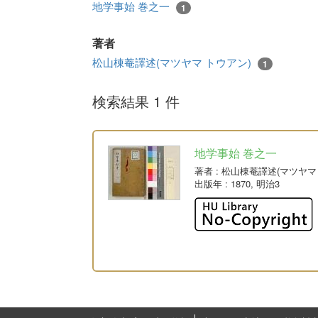
地学事始 巻之一
1
著者
松山棟菴譯述(マツヤマ トウアン)
1
検索結果 1 件
地学事始 巻之一
著者
: 松山棟菴譯述(マツヤマ
出版年
: 1870, 明治3