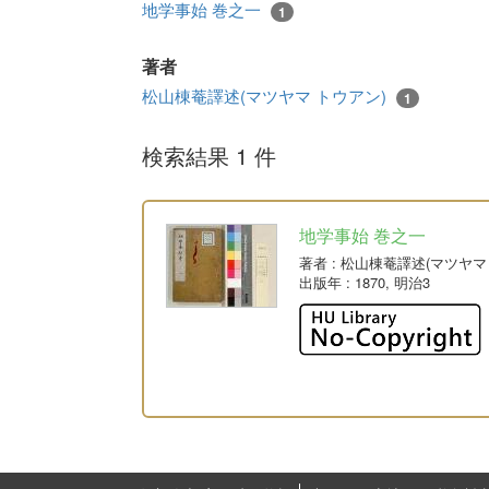
地学事始 巻之一
1
著者
松山棟菴譯述(マツヤマ トウアン)
1
検索結果 1 件
地学事始 巻之一
著者
: 松山棟菴譯述(マツヤマ
出版年
: 1870, 明治3