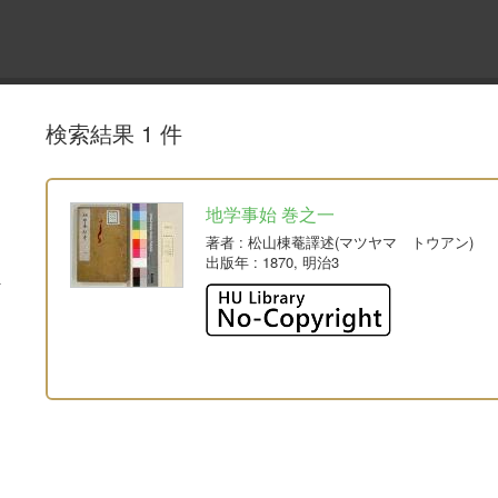
検索結果 1 件
地学事始 巻之一
著者
: 松山棟菴譯述(マツヤマ トウアン)
出版年
: 1870, 明治3