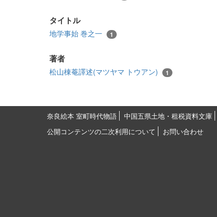
タイトル
地学事始 巻之一
1
著者
松山棟菴譯述(マツヤマ トウアン)
1
奈良絵本 室町時代物語
中国五県土地・租税資料文庫
公開コンテンツの二次利用について
お問い合わせ