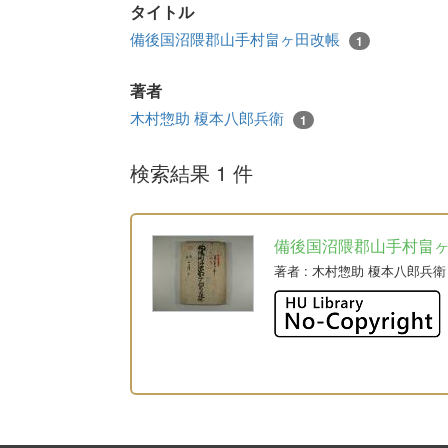
タイトル
備後国沼隈郡山手村畠ヶ田改帳
1
著者
木村惣助 榎本八郎兵衛
1
検索結果 1 件
備後国沼隈郡山手村畠
著者
: 木村惣助 榎本八郎兵衛