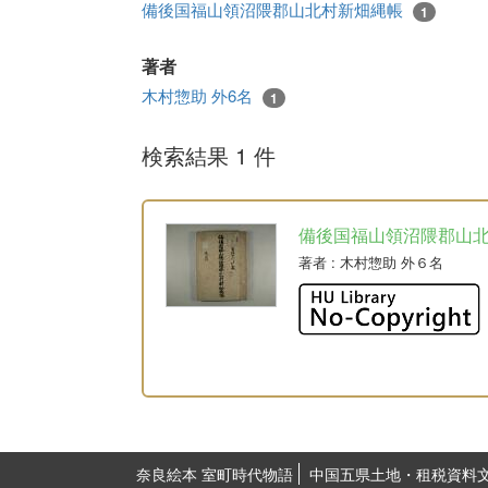
備後国福山領沼隈郡山北村新畑縄帳
1
著者
木村惣助 外6名
1
検索結果 1 件
備後国福山領沼隈郡山
著者
: 木村惣助 外６名
奈良絵本 室町時代物語
中国五県土地・租税資料